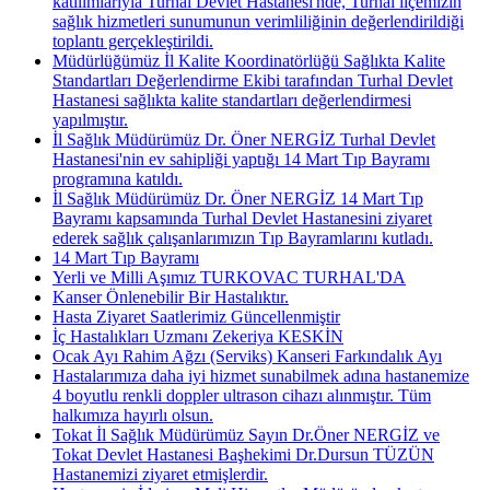
katılımlarıyla Turhal Devlet Hastanesi'nde, Turhal ilçemizin
sağlık hizmetleri sunumunun verimliliğinin değerlendirildiği
toplantı gerçekleştirildi.
Müdürlüğümüz İl Kalite Koordinatörlüğü Sağlıkta Kalite
Standartları Değerlendirme Ekibi tarafından Turhal Devlet
Hastanesi sağlıkta kalite standartları değerlendirmesi
yapılmıştır.
İl Sağlık Müdürümüz Dr. Öner NERGİZ Turhal Devlet
Hastanesi'nin ev sahipliği yaptığı 14 Mart Tıp Bayramı
programına katıldı.
İl Sağlık Müdürümüz Dr. Öner NERGİZ 14 Mart Tıp
Bayramı kapsamında Turhal Devlet Hastanesini ziyaret
ederek sağlık çalışanlarımızın Tıp Bayramlarını kutladı.
14 Mart Tıp Bayramı
Yerli ve Milli Aşımız TURKOVAC TURHAL'DA
Kanser Önlenebilir Bir Hastalıktır.
Hasta Ziyaret Saatlerimiz Güncellenmiştir
İç Hastalıkları Uzmanı Zekeriya KESKİN
Ocak Ayı Rahim Ağzı (Serviks) Kanseri Farkındalık Ayı
Hastalarımıza daha iyi hizmet sunabilmek adına hastanemize
4 boyutlu renkli doppler ultrason cihazı alınmıştır. Tüm
halkımıza hayırlı olsun.
Tokat İl Sağlık Müdürümüz Sayın Dr.Öner NERGİZ ve
Tokat Devlet Hastanesi Başhekimi Dr.Dursun TÜZÜN
Hastanemizi ziyaret etmişlerdir.