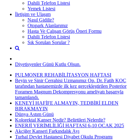
Dahili Telefon Listesi
Yemek Listesi
İletişim ve Ulaşım
Nasıl Gidilir?
Otopark Alanlarımız
Hasta Ve Çalışan Görüş Öneri Formu
Dahili Telefon Listesi
Sık Sorulan Sorular ?
Diyetisyenler Günü Kutlu Olsun.
PULMONER REHABİLİTASYON HAFTASI
Beyin ve Sinir Cerrahisi Uzmanımız Op. Dr. Fatih KOÇ
tarafından hastanemizde ilk kez gerçekleştirilen Posterior
Foramen Magnum Dekompresyonu ameliyatı başarıyla
tamamlandı.
KENEYİ HAFİFE ALMAYIN, TEDBİRİ ELDEN
BIRAKMAYIN
Dünya Astım Günü
Kolorektal Kanser Nedir? Belirtileri Nelerdir?
ENERJİ VERİMLİLİĞİ HAFTASI 6-10 OCAK 2025
Akciğer Kanseri Farkındalık Ayı
Turhal Devlet Hastanesi Diyabet Okulu Programı