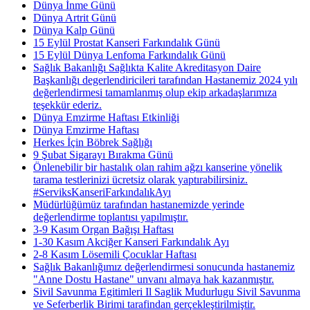
Dünya İnme Günü
Dünya Artrit Günü
Dünya Kalp Günü
15 Eylül Prostat Kanseri Farkındalık Günü
15 Eylül Dünya Lenfoma Farkındalık Günü
Sağlık Bakanlığı Sağlıkta Kalite Akreditasyon Daire
Başkanlığı degerlendiricileri tarafından Hastanemiz 2024 yılı
değerlendirmesi tamamlanmış olup ekip arkadaşlarımıza
teşekkür ederiz.
Dünya Emzirme Haftası Etkinliği
Dünya Emzirme Haftası
Herkes İçin Böbrek Sağlığı
9 Şubat Sigarayı Bırakma Günü
Önlenebilir bir hastalık olan rahim ağzı kanserine yönelik
tarama testlerinizi ücretsiz olarak yaptırabilirsiniz.
#ServiksKanseriFarkındalıkAyı
Müdürlüğümüz tarafından hastanemizde yerinde
değerlendirme toplantısı yapılmıştır.
3-9 Kasım Organ Bağışı Haftası
1-30 Kasım Akciğer Kanseri Farkındalık Ayı
2-8 Kasım Lösemili Çocuklar Haftası
Sağlık Bakanlığımız değerlendirmesi sonucunda hastanemiz
"Anne Dostu Hastane" unvanı almaya hak kazanmıştır.
Sivil Savunma Egitimleri Il Saglik Mudurlugu Sivil Savunma
ve Seferberlik Birimi tarafindan gerçekleştirilmiştir.