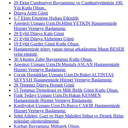
29 Ekim Cumhuriyet Bayramımız ve Cumhuriyetimizin 100.
Yılı Kutlu Olsun..
Dünya Artrit Günü
1-7 Ekim Emzirme Haftası Etkinliği
Anestezi Uzmanı Uzm.Dr.Hilmi YETKİN Hastanemizde
Hizmet Vermeye Başlamıştır.
29 Eylül Dünya Kalp Günü
21 Eylül Dünya Alzheimer Günü
19 Eylül Gaziler Günü Kutlu Olsun.
Hastanemizde görev yapan mesai arkadaşımız Murat BEŞER
vefat etmiştir.
30 Ağustos Zafer Bayramımız Kutlu Olsun.
Anestezi Uzmanı Uzm.Dr.Mustafa ASLAN Hastanemizde
Hizmet Vermeye Başlamıştır.
Çocuk Hastalıkları Uzmanı Uzm.Dr.Buket ALTINTAŞ
SEYYAH Hastanemizde Hizmet Vermeye Başlamıştır.
28 Temmuz Dünya Hepatit Günü
15 Temmuz Demokrasi ve Milli Birlik Günü Kutlu Olsun.
Fizik Tedavi Uzmanı Uzm.Dr.Hakan KESMEN
Hastanemizde Hizmet Vermeye Başlamıştır.
Kardiyoloji Uzmanı Uzm.Dr.Burcu ÇAKIR Hastanemizde
Hizmet Vermeye Başlamıştır.
Şehit Aileleri, Gazi ve Harp Malulleri İrtibat ve Destek Birim
noktaları oluşturulmuştur.
Kurban Bayramınız Mübarek Olsun.