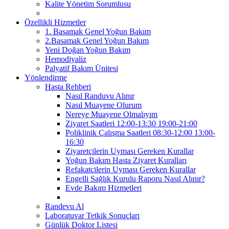
Kalite Yönetim Sorumlusu
Özellikli Hizmetler
1. Basamak Genel Yoğun Bakım
2.Basamak Genel Yoğun Bakım
Yeni Doğan Yoğun Bakım
Hemodiyaliz
Palyatif Bakım Ünitesi
Yönlendirme
Hasta Rehberi
Nasıl Randuvu Alınır
Nasıl Muayene Olurum
Nereye Muayene Olmalıyım
Ziyaret Saatleri 12:00-13:30 19:00-21:00
Poliklinik Çalışma Saatleri 08:30-12:00 13:00-
16:30
Ziyaretçilerin Uyması Gereken Kurallar
Yoğun Bakım Hasta Ziyaret Kuralları
Refakatçilerin Uyması Gereken Kurallar
Engelli Sağlık Kurulu Raporu Nasıl Alınır?
Evde Bakım Hizmetleri
Randevu Al
Laboratuvar Tetkik Sonuçları
Günlük Doktor Listesi