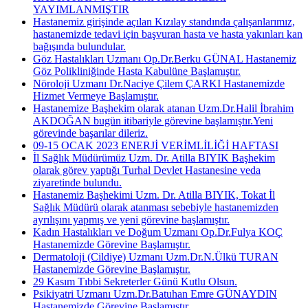
YAYIMLANMIŞTIR
Hastanemiz girişinde açılan Kızılay standında çalışanlarımız,
hastanemizde tedavi için başvuran hasta ve hasta yakınları kan
bağışında bulundular.
Göz Hastalıkları Uzmanı Op.Dr.Berku GÜNAL Hastanemiz
Göz Polikliniğinde Hasta Kabulüne Başlamıştır.
Nöroloji Uzmanı Dr.Naciye Çilem ÇARKI Hastanemizde
Hizmet Vermeye Başlamıştır.
Hastanemize Başhekim olarak atanan Uzm.Dr.Halil İbrahim
AKDOĞAN bugün itibariyle görevine başlamıştır.Yeni
görevinde başarılar dileriz.
09-15 OCAK 2023 ENERJİ VERİMLİLİĞİ HAFTASI
İl Sağlık Müdürümüz Uzm. Dr. Atilla BIYIK Başhekim
olarak görev yaptığı Turhal Devlet Hastanesine veda
ziyaretinde bulundu.
Hastanemiz Başhekimi Uzm. Dr. Atilla BIYIK, Tokat İl
Sağlık Müdürü olarak atanması sebebiyle hastanemizden
ayrılışını yapmış ve yeni görevine başlamıştır.
Kadın Hastalıkları ve Doğum Uzmanı Op.Dr.Fulya KOÇ
Hastanemizde Görevine Başlamıştır.
Dermatoloji (Cildiye) Uzmanı Uzm.Dr.N.Ülkü TURAN
Hastanemizde Görevine Başlamıştır.
29 Kasım Tıbbi Sekreterler Günü Kutlu Olsun.
Psikiyatri Uzmanı Uzm.Dr.Batuhan Emre GÜNAYDIN
Hastanemizde Görevine Başlamıştır.