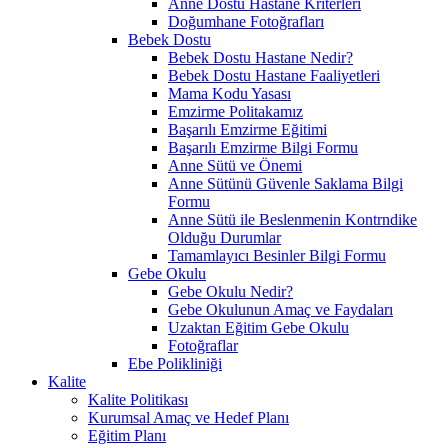
Anne Dostu Hastane Kriterleri
Doğumhane Fotoğrafları
Bebek Dostu
Bebek Dostu Hastane Nedir?
Bebek Dostu Hastane Faaliyetleri
Mama Kodu Yasası
Emzirme Politakamız
Başarılı Emzirme Eğitimi
Başarılı Emzirme Bilgi Formu
Anne Sütü ve Önemi
Anne Sütünü Güvenle Saklama Bilgi
Formu
Anne Sütü ile Beslenmenin Kontrndike
Olduğu Durumlar
Tamamlayıcı Besinler Bilgi Formu
Gebe Okulu
Gebe Okulu Nedir?
Gebe Okulunun Amaç ve Faydaları
Uzaktan Eğitim Gebe Okulu
Fotoğraflar
Ebe Polikliniği
Kalite
Kalite Politikası
Kurumsal Amaç ve Hedef Planı
Eğitim Planı