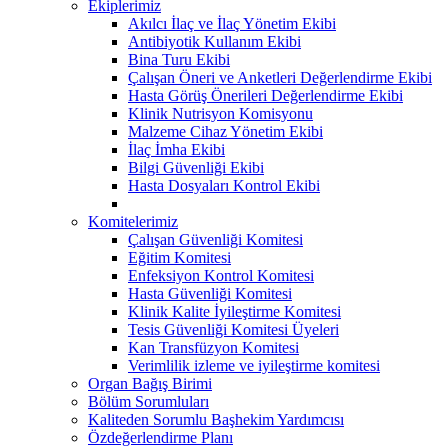
Ekiplerimiz
Akılcı İlaç ve İlaç Yönetim Ekibi
Antibiyotik Kullanım Ekibi
Bina Turu Ekibi
Çalışan Öneri ve Anketleri Değerlendirme Ekibi
Hasta Görüş Önerileri Değerlendirme Ekibi
Klinik Nutrisyon Komisyonu
Malzeme Cihaz Yönetim Ekibi
İlaç İmha Ekibi
Bilgi Güvenliği Ekibi
Hasta Dosyaları Kontrol Ekibi
Komitelerimiz
Çalışan Güvenliği Komitesi
Eğitim Komitesi
Enfeksiyon Kontrol Komitesi
Hasta Güvenliği Komitesi
Klinik Kalite İyileştirme Komitesi
Tesis Güvenliği Komitesi Üyeleri
Kan Transfüzyon Komitesi
Verimlilik izleme ve iyileştirme komitesi
Organ Bağış Birimi
Bölüm Sorumluları
Kaliteden Sorumlu Başhekim Yardımcısı
Özdeğerlendirme Planı