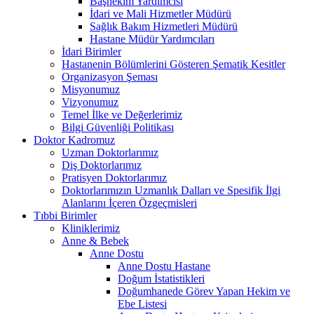
Başhekim Yardımcısı
İdari ve Mali Hizmetler Müdürü
Sağlık Bakım Hizmetleri Müdürü
Hastane Müdür Yardımcıları
İdari Birimler
Hastanenin Bölümlerini Gösteren Şematik Kesitler
Organizasyon Şeması
Misyonumuz
Vizyonumuz
Temel İlke ve Değerlerimiz
Bilgi Güvenliği Politikası
Doktor Kadromuz
Uzman Doktorlarımız
Diş Doktorlarımız
Pratisyen Doktorlarımız
Doktorlarımızın Uzmanlık Dalları ve Spesifik İlgi
Alanlarını İçeren Özgeçmisleri
Tıbbi Birimler
Kliniklerimiz
Anne & Bebek
Anne Dostu
Anne Dostu Hastane
Doğum İstatistikleri
Doğumhanede Görev Yapan Hekim ve
Ebe Listesi