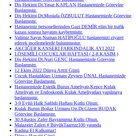
Diş Hekimi Dt.Yaşar KAPLAN Hastanemizde Görevine
Başlamıştır.
Diş Hekimi Dt.Mustafa ÖZBULUT Hastanemizde Görevine
Başlamıştır.
Hastanemiz personellerinden Gazi DEMİR elim bir trafik
kazası sonrası hayatını kaybetmiştir.
Valimiz Sayın Numan HATİPOĞLU hastanemizi ziyaret
ederek incelemelerde bulunmuştur.
AKCİĞER KANSERİ FARKINDALIK AYI 2022
LÖSEMİLİ ÇOCUKLAR HAFTASI ( 2-8 KASIM )
Diş Hekimi Dt.Nuri GENÇ Hastanemizde Görevine
Başlamıştır.
12 Ekim 2022 Dünya Artrit Günü
Çocuk Hastalıkları Uzmanı Zeynep ÜNAL Hastanemizde
Görevine Başlamıştır.
Hastanemizde Estetik Burun Ameliyatı,Kepçe Kulak
Ameliyatı ve Endoskopik Kulak Ameliyatları yapılmaya
başlanmıştır.
3-9 Eylül Halk Sağlığı Haftası Kutlu Olsun.
Kulak Burun Boğaz Uzmanı Op.Dr.Gizem BUDAK
Görevine Başlamıştır.
30 Ağustos Zafer Bayramımız Kutlu Olsun.
Malazgirt Zaferi # BüyükTaarruz100 yaşında
Kadına El Kalkamaz!
Dünya Hepatit Günü