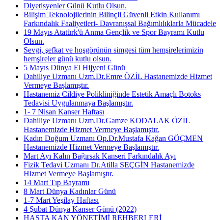
Diyetisyenler Günü Kutlu Olsun.
Bilişim Teknolojilerinin Bilinçli Güvenli Etkin Kullanımı
Farkındalık Faaliyetleri- Davranışsal Bağımlılıklarla Mücadele
19 Mayıs Atatürk'ü Anma Gençlik ve Spor Bayramı Kutlu
Olsun.
Sevgi, şefkat ve hoşgörünün simgesi tüm hemşirelerimizin
hemşireler günü kutlu olsun.
5 Mayıs Dünya El Hijyeni Günü
Dahiliye Uzmanı Uzm.Dr.Emre ÖZİL Hastanemizde Hizmet
Vermeye Başlamıştır.
Hastanemiz Cildiye Polikliniğinde Estetik Amaçlı Botoks
Tedavisi Uygulanmaya Başlamıştır.
1- 7 Nisan Kanser Haftası
Dahiliye Uzmanı Uzm.Dr.Gamze KODALAK ÖZİL
Hastanemizde Hizmet Vermeye Başlamıştır.
Kadın Doğum Uzmanı Op.Dr.Mustafa Kağan GÖÇMEN
Hastanemizde Hizmet Vermeye Başlamıştır.
Mart Ayı Kalın Bağırsak Kanseri Farkındalık Ayı
Fizik Tedavi Uzmanı Dr.Atilla SEÇGİN Hastanemizde
Hizmet Vermeye Başlamıştır.
14 Mart Tıp Bayramı
8 Mart Dünya Kadınlar Günü
1-7 Mart Yeşilay Haftası
4 Şubat Dünya Kanser Günü (2022)
HASTA KAN YÖNETİMİ REHBERLERİ