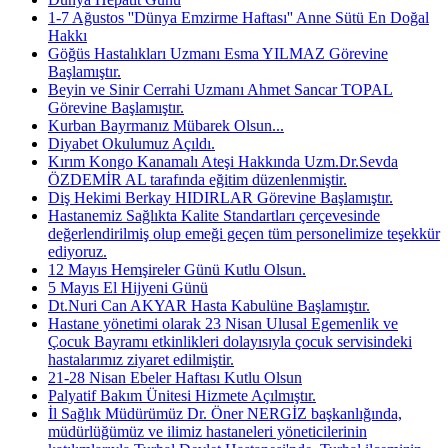
1-7 Ağustos ''Dünya Emzirme Haftası'' Anne Sütü En Doğal
Hakkı
Göğüs Hastalıkları Uzmanı Esma YILMAZ Görevine
Başlamıştır.
Beyin ve Sinir Cerrahi Uzmanı Ahmet Sancar TOPAL
Görevine Başlamıştır.
Kurban Bayrmanız Mübarek Olsun...
Diyabet Okulumuz Açıldı.
Kırım Kongo Kanamalı Ateşi Hakkında Uzm.Dr.Sevda
ÖZDEMİR AL tarafında eğitim düzenlenmiştir.
Diş Hekimi Berkay HIDIRLAR Görevine Başlamıştır.
Hastanemiz Sağlıkta Kalite Standartları çerçevesinde
değerlendirilmiş olup emeği geçen tüm personelimize teşekkür
ediyoruz.
12 Mayıs Hemşireler Günü Kutlu Olsun.
5 Mayıs El Hijyeni Günü
Dt.Nuri Can AKYAR Hasta Kabulüne Başlamıştır.
Hastane yönetimi olarak 23 Nisan Ulusal Egemenlik ve
Çocuk Bayramı etkinlikleri dolayısıyla çocuk servisindeki
hastalarımız ziyaret edilmiştir.
21-28 Nisan Ebeler Haftası Kutlu Olsun
Palyatif Bakım Ünitesi Hizmete Açılmıştır.
İl Sağlık Müdürümüz Dr. Öner NERGİZ başkanlığında,
müdürlüğümüz ve ilimiz hastaneleri yöneticilerinin