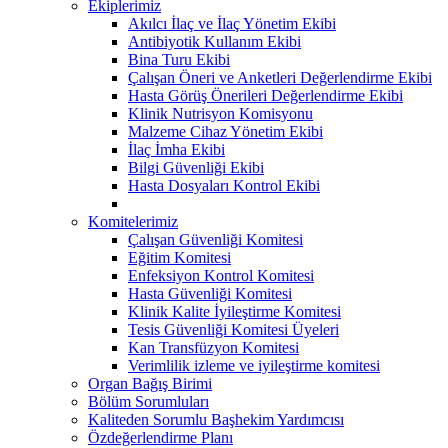
Ekiplerimiz
Akılcı İlaç ve İlaç Yönetim Ekibi
Antibiyotik Kullanım Ekibi
Bina Turu Ekibi
Çalışan Öneri ve Anketleri Değerlendirme Ekibi
Hasta Görüş Önerileri Değerlendirme Ekibi
Klinik Nutrisyon Komisyonu
Malzeme Cihaz Yönetim Ekibi
İlaç İmha Ekibi
Bilgi Güvenliği Ekibi
Hasta Dosyaları Kontrol Ekibi
Komitelerimiz
Çalışan Güvenliği Komitesi
Eğitim Komitesi
Enfeksiyon Kontrol Komitesi
Hasta Güvenliği Komitesi
Klinik Kalite İyileştirme Komitesi
Tesis Güvenliği Komitesi Üyeleri
Kan Transfüzyon Komitesi
Verimlilik izleme ve iyileştirme komitesi
Organ Bağış Birimi
Bölüm Sorumluları
Kaliteden Sorumlu Başhekim Yardımcısı
Özdeğerlendirme Planı