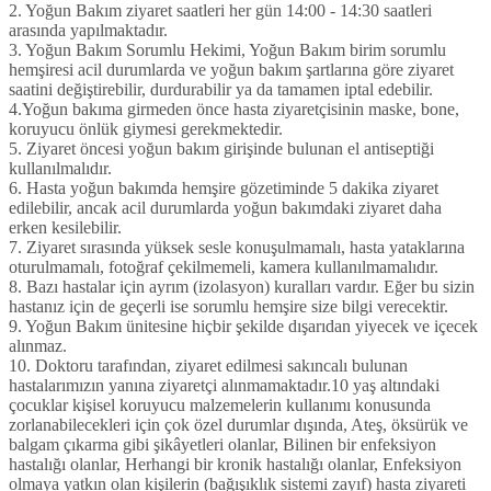
2. Yoğun Bakım ziyaret saatleri her gün 14:00 - 14:30 saatleri
arasında yapılmaktadır.
3. Yoğun Bakım Sorumlu Hekimi, Yoğun Bakım birim sorumlu
hemşiresi acil durumlarda ve yoğun bakım şartlarına göre ziyaret
saatini değiştirebilir, durdurabilir ya da tamamen iptal edebilir.
4.Yoğun bakıma girmeden önce hasta ziyaretçisinin maske, bone,
koruyucu önlük giymesi gerekmektedir.
5. Ziyaret öncesi yoğun bakım girişinde bulunan el antiseptiği
kullanılmalıdır.
6. Hasta yoğun bakımda hemşire gözetiminde 5 dakika ziyaret
edilebilir, ancak acil durumlarda yoğun bakımdaki ziyaret daha
erken kesilebilir.
7. Ziyaret sırasında yüksek sesle konuşulmamalı, hasta yataklarına
oturulmamalı, fotoğraf çekilmemeli, kamera kullanılmamalıdır.
8. Bazı hastalar için ayrım (izolasyon) kuralları vardır. Eğer bu sizin
hastanız için de geçerli ise sorumlu hemşire size bilgi verecektir.
9. Yoğun Bakım ünitesine hiçbir şekilde dışarıdan yiyecek ve içecek
alınmaz.
10. Doktoru tarafından, ziyaret edilmesi sakıncalı bulunan
hastalarımızın yanına ziyaretçi alınmamaktadır.10 yaş altındaki
çocuklar kişisel koruyucu malzemelerin kullanımı konusunda
zorlanabilecekleri için çok özel durumlar dışında, Ateş, öksürük ve
balgam çıkarma gibi şikâyetleri olanlar, Bilinen bir enfeksiyon
hastalığı olanlar, Herhangi bir kronik hastalığı olanlar, Enfeksiyon
olmaya yatkın olan kişilerin (bağışıklık sistemi zayıf) hasta ziyareti