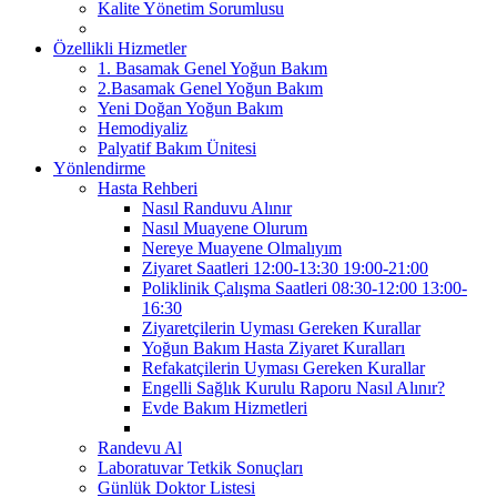
Kalite Yönetim Sorumlusu
Özellikli Hizmetler
1. Basamak Genel Yoğun Bakım
2.Basamak Genel Yoğun Bakım
Yeni Doğan Yoğun Bakım
Hemodiyaliz
Palyatif Bakım Ünitesi
Yönlendirme
Hasta Rehberi
Nasıl Randuvu Alınır
Nasıl Muayene Olurum
Nereye Muayene Olmalıyım
Ziyaret Saatleri 12:00-13:30 19:00-21:00
Poliklinik Çalışma Saatleri 08:30-12:00 13:00-
16:30
Ziyaretçilerin Uyması Gereken Kurallar
Yoğun Bakım Hasta Ziyaret Kuralları
Refakatçilerin Uyması Gereken Kurallar
Engelli Sağlık Kurulu Raporu Nasıl Alınır?
Evde Bakım Hizmetleri
Randevu Al
Laboratuvar Tetkik Sonuçları
Günlük Doktor Listesi