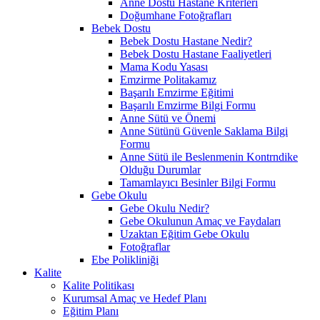
Anne Dostu Hastane Kriterleri
Doğumhane Fotoğrafları
Bebek Dostu
Bebek Dostu Hastane Nedir?
Bebek Dostu Hastane Faaliyetleri
Mama Kodu Yasası
Emzirme Politakamız
Başarılı Emzirme Eğitimi
Başarılı Emzirme Bilgi Formu
Anne Sütü ve Önemi
Anne Sütünü Güvenle Saklama Bilgi
Formu
Anne Sütü ile Beslenmenin Kontrndike
Olduğu Durumlar
Tamamlayıcı Besinler Bilgi Formu
Gebe Okulu
Gebe Okulu Nedir?
Gebe Okulunun Amaç ve Faydaları
Uzaktan Eğitim Gebe Okulu
Fotoğraflar
Ebe Polikliniği
Kalite
Kalite Politikası
Kurumsal Amaç ve Hedef Planı
Eğitim Planı