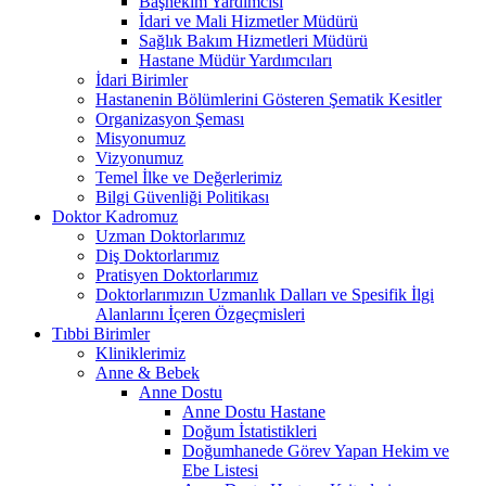
Başhekim Yardımcısı
İdari ve Mali Hizmetler Müdürü
Sağlık Bakım Hizmetleri Müdürü
Hastane Müdür Yardımcıları
İdari Birimler
Hastanenin Bölümlerini Gösteren Şematik Kesitler
Organizasyon Şeması
Misyonumuz
Vizyonumuz
Temel İlke ve Değerlerimiz
Bilgi Güvenliği Politikası
Doktor Kadromuz
Uzman Doktorlarımız
Diş Doktorlarımız
Pratisyen Doktorlarımız
Doktorlarımızın Uzmanlık Dalları ve Spesifik İlgi
Alanlarını İçeren Özgeçmisleri
Tıbbi Birimler
Kliniklerimiz
Anne & Bebek
Anne Dostu
Anne Dostu Hastane
Doğum İstatistikleri
Doğumhanede Görev Yapan Hekim ve
Ebe Listesi