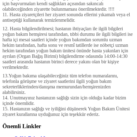
için başvurmaları kendi sağlıkları açısından sakıncalı
olabileceğinden ziyarette bulunmaması önerilmektedir. !!!!
11. Hasta ziyaretçileri her ziyaret sonunda ellerini yıkamalı veya el
antiseptiği kullanarak temizlenmelidir.
12. Hasta bilgilendirilmesi; hastanın ihtiyaçları ile ilgili bilgileri
yoğun bakım hemşiresi tarafından, tıbbi durumu ile ilgili bilgileri ise
hafta içi mesai saatleri içinde yoğun bakımdan sorumlu uzman
hekim tarafından, hafta sonu ve resmî tatillerde ise nöbetçi uzman
hekim tarafından yoğun bakım ünitesi önünde hasta yakınları için
ayrılan (Organ Bağış Birimi) bilgilendirme odasında 14:00-14:30
saatleri arasında hastanın birinci derece yakını olan bir kişiye
verilmektedir.
13.Yoğun bakıma ulaşabileceğiniz tüm telefon numaralarını,
telefonla görüşme ve ziyaret saatlerini ilgili yoğun bakım
sekreterliklerinden/danışma memurundan/hemşirenizden
alabilirsiniz.
14. Unutmayınız hastanızın sağlığı sizin için olduğu kadar bizim
içinde önemlidir.
15. Hastanızın sağlığı ve iyiliğini düşünerek Yoğun Bakım Ünitesi
ziyaret kurallarına uyduğunuz için teşekkür ederiz.
Önemli Linkler