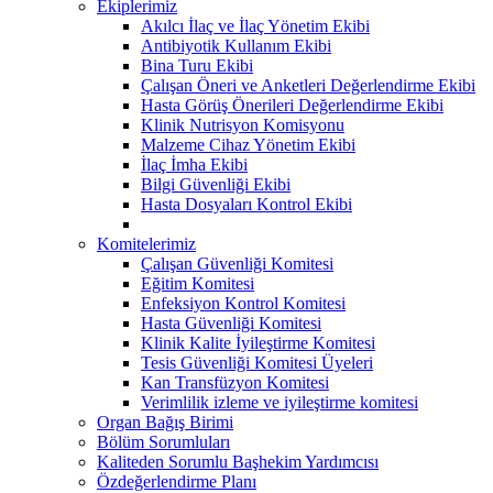
Ekiplerimiz
Akılcı İlaç ve İlaç Yönetim Ekibi
Antibiyotik Kullanım Ekibi
Bina Turu Ekibi
Çalışan Öneri ve Anketleri Değerlendirme Ekibi
Hasta Görüş Önerileri Değerlendirme Ekibi
Klinik Nutrisyon Komisyonu
Malzeme Cihaz Yönetim Ekibi
İlaç İmha Ekibi
Bilgi Güvenliği Ekibi
Hasta Dosyaları Kontrol Ekibi
Komitelerimiz
Çalışan Güvenliği Komitesi
Eğitim Komitesi
Enfeksiyon Kontrol Komitesi
Hasta Güvenliği Komitesi
Klinik Kalite İyileştirme Komitesi
Tesis Güvenliği Komitesi Üyeleri
Kan Transfüzyon Komitesi
Verimlilik izleme ve iyileştirme komitesi
Organ Bağış Birimi
Bölüm Sorumluları
Kaliteden Sorumlu Başhekim Yardımcısı
Özdeğerlendirme Planı