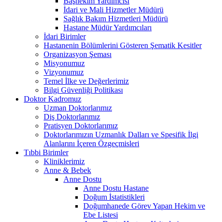
Başhekim Yardımcısı
İdari ve Mali Hizmetler Müdürü
Sağlık Bakım Hizmetleri Müdürü
Hastane Müdür Yardımcıları
İdari Birimler
Hastanenin Bölümlerini Gösteren Şematik Kesitler
Organizasyon Şeması
Misyonumuz
Vizyonumuz
Temel İlke ve Değerlerimiz
Bilgi Güvenliği Politikası
Doktor Kadromuz
Uzman Doktorlarımız
Diş Doktorlarımız
Pratisyen Doktorlarımız
Doktorlarımızın Uzmanlık Dalları ve Spesifik İlgi
Alanlarını İçeren Özgeçmisleri
Tıbbi Birimler
Kliniklerimiz
Anne & Bebek
Anne Dostu
Anne Dostu Hastane
Doğum İstatistikleri
Doğumhanede Görev Yapan Hekim ve
Ebe Listesi