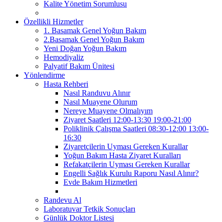
Kalite Yönetim Sorumlusu
Özellikli Hizmetler
1. Basamak Genel Yoğun Bakım
2.Basamak Genel Yoğun Bakım
Yeni Doğan Yoğun Bakım
Hemodiyaliz
Palyatif Bakım Ünitesi
Yönlendirme
Hasta Rehberi
Nasıl Randuvu Alınır
Nasıl Muayene Olurum
Nereye Muayene Olmalıyım
Ziyaret Saatleri 12:00-13:30 19:00-21:00
Poliklinik Çalışma Saatleri 08:30-12:00 13:00-
16:30
Ziyaretçilerin Uyması Gereken Kurallar
Yoğun Bakım Hasta Ziyaret Kuralları
Refakatçilerin Uyması Gereken Kurallar
Engelli Sağlık Kurulu Raporu Nasıl Alınır?
Evde Bakım Hizmetleri
Randevu Al
Laboratuvar Tetkik Sonuçları
Günlük Doktor Listesi