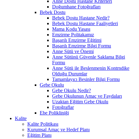
Anne Dostu Hastane Kriterleri
Doğumhane Fotoğrafları
Bebek Dostu
Bebek Dostu Hastane Nedir?
Bebek Dostu Hastane Faaliyetleri
Mama Kodu Yasası
Emzirme Politakamız
Başarılı Emzirme Eğitimi
Başarılı Emzirme Bilgi Formu
Anne Sütü ve Önemi
Anne Sütünü Güvenle Saklama Bilgi
Formu
Anne Sütü ile Beslenmenin Kontrndike
Olduğu Durumlar
Tamamlayıcı Besinler Bilgi Formu
Gebe Okulu
Gebe Okulu Nedir?
Gebe Okulunun Amaç ve Faydaları
Uzaktan Eğitim Gebe Okulu
Fotoğraflar
Ebe Polikliniği
Kalite
Kalite Politikası
Kurumsal Amaç ve Hedef Planı
Eğitim Planı