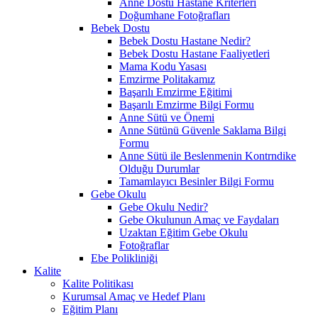
Anne Dostu Hastane Kriterleri
Doğumhane Fotoğrafları
Bebek Dostu
Bebek Dostu Hastane Nedir?
Bebek Dostu Hastane Faaliyetleri
Mama Kodu Yasası
Emzirme Politakamız
Başarılı Emzirme Eğitimi
Başarılı Emzirme Bilgi Formu
Anne Sütü ve Önemi
Anne Sütünü Güvenle Saklama Bilgi
Formu
Anne Sütü ile Beslenmenin Kontrndike
Olduğu Durumlar
Tamamlayıcı Besinler Bilgi Formu
Gebe Okulu
Gebe Okulu Nedir?
Gebe Okulunun Amaç ve Faydaları
Uzaktan Eğitim Gebe Okulu
Fotoğraflar
Ebe Polikliniği
Kalite
Kalite Politikası
Kurumsal Amaç ve Hedef Planı
Eğitim Planı