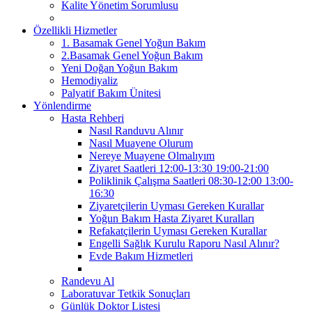
Kalite Yönetim Sorumlusu
Özellikli Hizmetler
1. Basamak Genel Yoğun Bakım
2.Basamak Genel Yoğun Bakım
Yeni Doğan Yoğun Bakım
Hemodiyaliz
Palyatif Bakım Ünitesi
Yönlendirme
Hasta Rehberi
Nasıl Randuvu Alınır
Nasıl Muayene Olurum
Nereye Muayene Olmalıyım
Ziyaret Saatleri 12:00-13:30 19:00-21:00
Poliklinik Çalışma Saatleri 08:30-12:00 13:00-
16:30
Ziyaretçilerin Uyması Gereken Kurallar
Yoğun Bakım Hasta Ziyaret Kuralları
Refakatçilerin Uyması Gereken Kurallar
Engelli Sağlık Kurulu Raporu Nasıl Alınır?
Evde Bakım Hizmetleri
Randevu Al
Laboratuvar Tetkik Sonuçları
Günlük Doktor Listesi