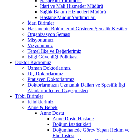
Başhekim Yardımcısı
İdari ve Mali Hizmetler Müdürü
Sağlık Bakım Hizmetleri Müdürü
Hastane Müdür Yardımcıları
İdari Birimler
Hastanenin Bölümlerini Gösteren Şematik Kesitler
Organizasyon Şeması
Misyonumuz
Vizyonumuz
Temel İlke ve Değerlerimiz
Bilgi Güvenliği Politikası
Doktor Kadromuz
Uzman Doktorlarımız
Diş Doktorlarımız
Pratisyen Doktorlarımız
Doktorlarımızın Uzmanlık Dalları ve Spesifik İlgi
Alanlarını İçeren Özgeçmisleri
Tıbbi Birimler
Kliniklerimiz
Anne & Bebek
Anne Dostu
Anne Dostu Hastane
Doğum İstatistikleri
Doğumhanede Görev Yapan Hekim ve
Ebe Listesi