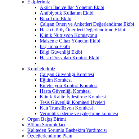
Ekiplerimiz
Akılcı İlaç ve İlaç Yönetim Ekibi
Antibiyotik Kullanım Ekibi
Bina Turu Ekibi
Çalışan Öneri ve Anketleri Değerlendirme Ekibi
Hasta Görüş Önerileri Değerlendirme Ekibi
Klinik Nutrisyon Komisyonu
Malzeme Cihaz Yönetim Ekibi
İlaç İmha Ekibi
Bilgi Güvenliği Ekibi
Hasta Dosyaları Kontrol Ekibi
Komitelerimiz
Çalışan Güvenliği Komitesi
Eğitim Komitesi
Enfeksiyon Kontrol Komitesi
Hasta Güvenliği Komitesi
Klinik Kalite İyileştirme Komitesi
Tesis Güvenliği Komitesi Üyeleri
Kan Transfüzyon Komitesi
Verimlilik izleme ve iyileştirme komitesi
Organ Bağış Birimi
Bölüm Sorumluları
Kaliteden Sorumlu Başhekim Yardımcısı
Özdeğerlendirme Planı