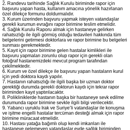
2. Randevu tarihinde Sağlık Kurulu biriminde rapor için
başvuru yapan hasta, kullanım amacına yönelik hazırlanan
özel dilekçe formunu doldurmalıdır.
3. Kurum üzerinden başvuru yapmak isteyen vatandaşlar
gerekli kurumun evrağını rapor birimine teslim etmelidir.
4. Sağlık Kurulu Raporu almak için hastaneye gelirken
rahatsızlığı ile ilgili görmüş olduğu tedavileri hakkında tüm
belgelerini getirmesi doktorlara ve rapor birimine bu belgeleri
sunması gerekmektedir.
5. Kayıt için rapor birimine gelen hastalar kimlikleri ile
başvuru yapmaları zorunlu olup rapor için gerekli olan
fotoğraf hastanemizdeki mevcut program tarafından
çekilmektedir.
6. Kurum ve özel dilekçe ile başvuru yapan hastaların kurul
için yedi doktora kaydı yapılır.
7. Hastanın rahatsızlığı ile ilgili başka bir uzman doktor
gerektiği durumda gerekli doktorun kaydı için tekrar rapor
biriminden kayıt yaptırılacaktır.
8. Polikliniklerde hastanın başka bir hastaneye sevk edilme
durumunda rapor birimine sevkle ilgili bilgi verilecektir.
9. Yabancı uyruklu Irak ve Suriye’li vatandaşlar ile konuşma
ve işitme engelli hastalar tercüman desteği almak için rapor
birimine müracaat etmelidir.
10. Hastası yatağa bağımlı olup kendi imkanları ile
hastaneye gelemeyen vatandaşlar evde sağlık biriminden