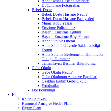
Anne Dostu Hastane Kriterleri
Doğumhane Fotoğrafları
Bebek Dostu
Bebek Dostu Hastane Nedir?
Bebek Dostu Hastane Faaliyetleri
Mama Kodu Yasası
Emzirme Politakamız
Başarılı Emzirme Eğitimi
Başarılı Emzirme Bilgi Formu
Anne Sütü ve Önemi
Anne Sütünü Güvenle Saklama Bilgi
Formu
Anne Sütü ile Beslenmenin Kontrndike
Olduğu Durumlar
Tamamlayıcı Besinler Bilgi Formu
Gebe Okulu
Gebe Okulu Nedir?
Gebe Okulunun Amaç ve Faydaları
Uzaktan Eğitim Gebe Okulu
Fotoğraflar
Ebe Polikliniği
Kalite
Kalite Politikası
Kurumsal Amaç ve Hedef Planı
Eğitim Planı