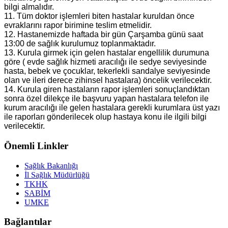
bilgi almalıdır.
11. Tüm doktor işlemleri biten hastalar kuruldan önce
evraklarını rapor birimine teslim etmelidir.
12. Hastanemizde haftada bir gün Çarşamba günü saat
13:00 de sağlık kurulumuz toplanmaktadır.
13. Kurula girmek için gelen hastalar engellilik durumuna
göre ( evde sağlık hizmeti aracılığı ile sedye seviyesinde
hasta, bebek ve çocuklar, tekerlekli sandalye seviyesinde
olan ve ileri derece zihinsel hastalara) öncelik verilecektir.
14. Kurula giren hastaların rapor işlemleri sonuçlandıktan
sonra özel dilekçe ile başvuru yapan hastalara telefon ile
kurum aracılığı ile gelen hastalara gerekli kurumlara üst yazı
ile raporları gönderilecek olup hastaya konu ile ilgili bilgi
verilecektir.
Önemli Linkler
Sağlık Bakanlığı
İl Sağlık Müdürlüğü
TKHK
SABİM
UMKE
Bağlantılar