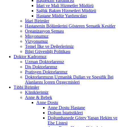
Başhekim Yardımcısı
İdari ve Mali Hizmetler Müdürü
Sağlık Bakım Hizmetleri Müdürü
Hastane Müdür Yardımcıları
İdari Birimler
Hastanenin Bölümlerini Gösteren Şematik Kesitler
Organizasyon Şeması
Misyonumuz
Vizyonumuz
Temel İlke ve Değerlerimiz
Bilgi Güvenliği Politikası
Doktor Kadromuz
Uzman Doktorlarımız
Diş Doktorlarımız
Pratisyen Doktorlarımız
Doktorlarımızın Uzmanlık Dalları ve Spesifik İlgi
Alanlarını İçeren Özgeçmisleri
Tıbbi Birimler
Kliniklerimiz
Anne & Bebek
Anne Dostu
Anne Dostu Hastane
Doğum İstatistikleri
Doğumhanede Görev Yapan Hekim ve
Ebe Listesi