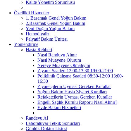
Kalite Yönetim Sorumlusu
Özellikli Hizmetler
1. Basamak Genel Yoğun Bakım
2.Basamak Genel Yoğun Bakım
Yeni Doğan Yoğun Bakım
Hemodiyaliz
Palyatif Bakım Ünitesi
Yönlendirme
Hasta Rehberi
Nasıl Randuvu Alınır
Nasıl Muayene Olurum
Nereye Muayene Olmalıyım
Ziyaret Saatleri 12:00-13:30 19:00-21:00
Poliklinik Çalışma Saatleri 08:30-12:00 13:00-
16:30
Ziyaretçilerin Uyması Gereken Kurallar
Yoğun Bakım Hasta Ziyaret Kuralları
Refakatçilerin Uyması Gereken Kurallar
Engelli Sağlık Kurulu Raporu Nasıl Alınır?
Evde Bakım Hizmetleri
Randevu Al
Laboratuvar Tetkik Sonuçları
Günlük Doktor Listesi