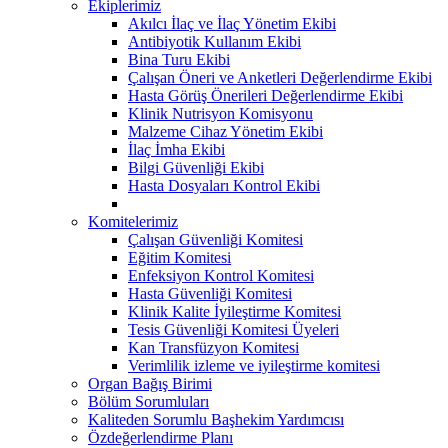
Ekiplerimiz
Akılcı İlaç ve İlaç Yönetim Ekibi
Antibiyotik Kullanım Ekibi
Bina Turu Ekibi
Çalışan Öneri ve Anketleri Değerlendirme Ekibi
Hasta Görüş Önerileri Değerlendirme Ekibi
Klinik Nutrisyon Komisyonu
Malzeme Cihaz Yönetim Ekibi
İlaç İmha Ekibi
Bilgi Güvenliği Ekibi
Hasta Dosyaları Kontrol Ekibi
Komitelerimiz
Çalışan Güvenliği Komitesi
Eğitim Komitesi
Enfeksiyon Kontrol Komitesi
Hasta Güvenliği Komitesi
Klinik Kalite İyileştirme Komitesi
Tesis Güvenliği Komitesi Üyeleri
Kan Transfüzyon Komitesi
Verimlilik izleme ve iyileştirme komitesi
Organ Bağış Birimi
Bölüm Sorumluları
Kaliteden Sorumlu Başhekim Yardımcısı
Özdeğerlendirme Planı