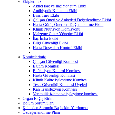
Ekiplerimiz
Akılcı İlaç ve İlaç Yönetim Ekibi
Antibiyotik Kullanım Ekibi
Bina Turu Ekibi
Çalışan Öneri ve Anketleri Değerlendirme Ekibi
Hasta Görüş Önerileri Değerlendirme Ekibi
Klinik Nutrisyon Komisyonu
Malzeme Cihaz Yönetim Ekibi
İlaç İmha Ekibi
Bilgi Güvenliği Ekibi
Hasta Dosyaları Kontrol Ekibi
Komitelerimiz
Çalışan Güvenliği Komitesi
Eğitim Komitesi
Enfeksiyon Kontrol Komitesi
Hasta Güvenliği Komitesi
Klinik Kalite İyileştirme Komitesi
Tesis Güvenliği Komitesi Üyeleri
Kan Transfüzyon Komitesi
Verimlilik izleme ve iyileştirme komitesi
Organ Bağış Birimi
Bölüm Sorumluları
Kaliteden Sorumlu Başhekim Yardımcısı
Özdeğerlendirme Planı