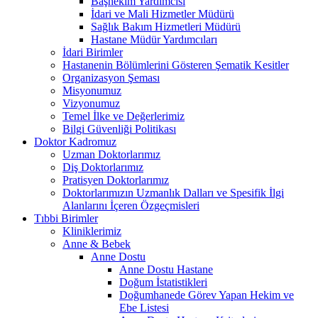
Başhekim Yardımcısı
İdari ve Mali Hizmetler Müdürü
Sağlık Bakım Hizmetleri Müdürü
Hastane Müdür Yardımcıları
İdari Birimler
Hastanenin Bölümlerini Gösteren Şematik Kesitler
Organizasyon Şeması
Misyonumuz
Vizyonumuz
Temel İlke ve Değerlerimiz
Bilgi Güvenliği Politikası
Doktor Kadromuz
Uzman Doktorlarımız
Diş Doktorlarımız
Pratisyen Doktorlarımız
Doktorlarımızın Uzmanlık Dalları ve Spesifik İlgi
Alanlarını İçeren Özgeçmisleri
Tıbbi Birimler
Kliniklerimiz
Anne & Bebek
Anne Dostu
Anne Dostu Hastane
Doğum İstatistikleri
Doğumhanede Görev Yapan Hekim ve
Ebe Listesi