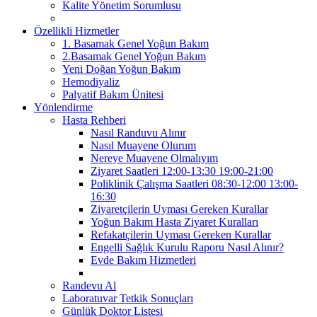
Kalite Yönetim Sorumlusu
Özellikli Hizmetler
1. Basamak Genel Yoğun Bakım
2.Basamak Genel Yoğun Bakım
Yeni Doğan Yoğun Bakım
Hemodiyaliz
Palyatif Bakım Ünitesi
Yönlendirme
Hasta Rehberi
Nasıl Randuvu Alınır
Nasıl Muayene Olurum
Nereye Muayene Olmalıyım
Ziyaret Saatleri 12:00-13:30 19:00-21:00
Poliklinik Çalışma Saatleri 08:30-12:00 13:00-
16:30
Ziyaretçilerin Uyması Gereken Kurallar
Yoğun Bakım Hasta Ziyaret Kuralları
Refakatçilerin Uyması Gereken Kurallar
Engelli Sağlık Kurulu Raporu Nasıl Alınır?
Evde Bakım Hizmetleri
Randevu Al
Laboratuvar Tetkik Sonuçları
Günlük Doktor Listesi