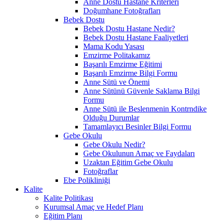
Anne Dostu Hastane Kriterleri
Doğumhane Fotoğrafları
Bebek Dostu
Bebek Dostu Hastane Nedir?
Bebek Dostu Hastane Faaliyetleri
Mama Kodu Yasası
Emzirme Politakamız
Başarılı Emzirme Eğitimi
Başarılı Emzirme Bilgi Formu
Anne Sütü ve Önemi
Anne Sütünü Güvenle Saklama Bilgi
Formu
Anne Sütü ile Beslenmenin Kontrndike
Olduğu Durumlar
Tamamlayıcı Besinler Bilgi Formu
Gebe Okulu
Gebe Okulu Nedir?
Gebe Okulunun Amaç ve Faydaları
Uzaktan Eğitim Gebe Okulu
Fotoğraflar
Ebe Polikliniği
Kalite
Kalite Politikası
Kurumsal Amaç ve Hedef Planı
Eğitim Planı